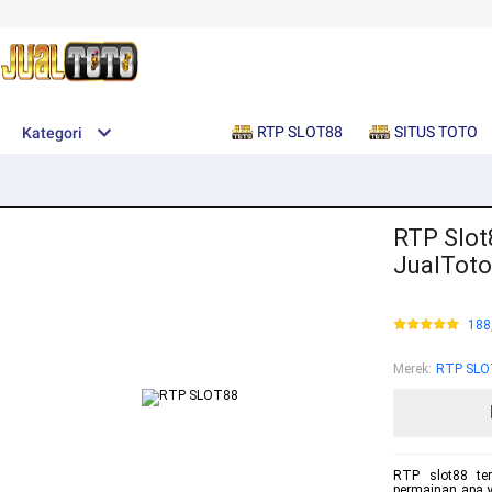
RTP SLOT88
SITUS TOTO
Kategori
RTP Slot
JualToto
188
Merek
:
RTP SLO
RTP slot88 ter
permainan apa 